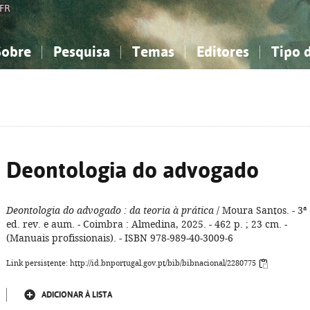
FR
Sobre
Pesquisa
Temas
Editores
Tipo 
obre a Bibliografia Nacional
imples
onhecimento, Informação...
onhecimento, Informação...
Combinada
A minha lista
Como utilizar
Filosofia, psicologia...
Filosofia, psicologia...
Perguntas frequente
iências sociais...
iências sociais...
Ciências exatas e naturais...
Ciências exatas e naturais...
rte, desporto...
rte, desporto...
Literatura, linguística...
Literatura, linguística...
Deontologia do advogado
Deontologia do advogado
: da teoria à prática
/ Moura Santos. - 3ª
ed. rev. e aum. - Coimbra : Almedina, 2025. - 462 p. ; 23 cm. -
(Manuais profissionais). - ISBN 978-989-40-3009-6
Link persistente: http://id.bnportugal.gov.pt/bib/bibnacional/2280775
ADICIONAR À LISTA