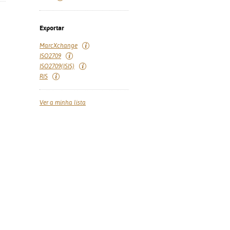
Exportar
MarcXchange
ISO2709
ISO2709(ISIS)
RIS
Ver a minha lista