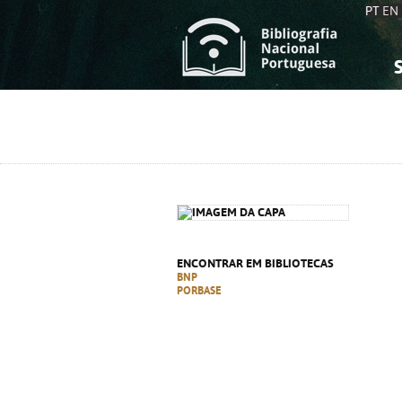
PT
EN
S
S
C
C
C
C
A
A
ENCONTRAR EM BIBLIOTECAS
BNP
PORBASE