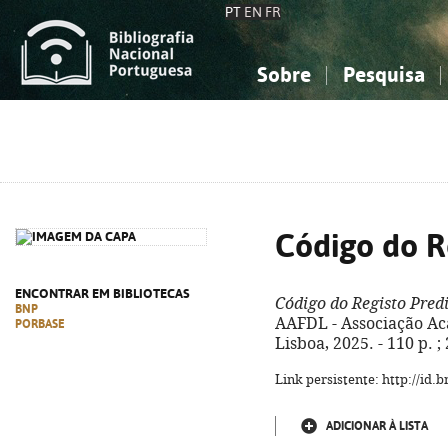
PT
EN
FR
Sobre
Pesquisa
Sobre a Bibliografia Nacional
Simples
Conhecimento, Informação...
Conhecimento, Informação...
Combinada
A
Ciências sociais...
Ciências sociais...
Arte, desporto...
Arte, desporto...
Código do R
ENCONTRAR EM BIBLIOTECAS
Código do Registo Predi
BNP
AAFDL - Associação Ac
PORBASE
Lisboa, 2025. - 110 p. 
Link persistente: http://id
ADICIONAR À LISTA