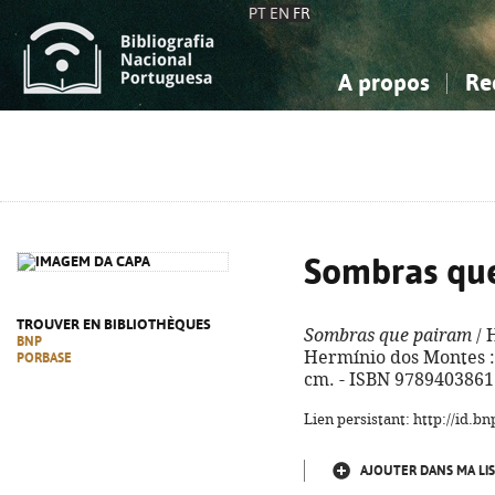
PT
EN
FR
A propos
Re
La Bibliographie Nationale
Simple
Connaissance, Information...
Connaissance, Information...
Avancée
Mes 
Sciences sociales...
Sciences sociales...
Arts, sport...
Arts, sport...
Sombras qu
TROUVER EN BIBLIOTHÈQUES
Sombras que pairam
/ 
BNP
Hermínio dos Montes : C
PORBASE
cm. - ISBN 978940386
Lien persistant: http://id.
AJOUTER DANS MA LIS