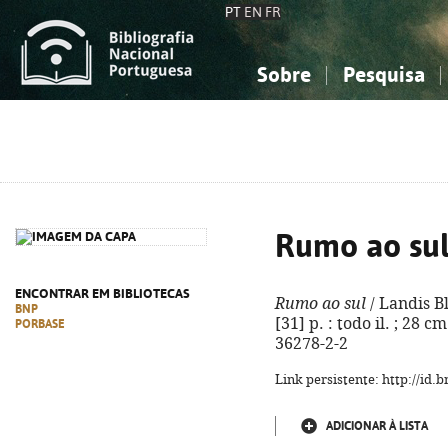
PT
EN
FR
Sobre
Pesquisa
Sobre a Bibliografia Nacional
Simples
Conhecimento, Informação...
Conhecimento, Informação...
Combinada
A
Ciências sociais...
Ciências sociais...
Arte, desporto...
Arte, desporto...
Rumo ao su
ENCONTRAR EM BIBLIOTECAS
Rumo ao sul
/ Landis Bla
BNP
[31] p. : todo il. ; 28 c
PORBASE
36278-2-2
Link persistente: http://id
ADICIONAR À LISTA