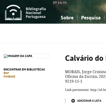
PT
EN
FR
Sobre
Pesquisa
Sobre a Bibliografia Nacional
Simples
Conhecimento, Informação...
Conhecimento, Informação...
Combinada
A
Ciências sociais...
Ciências sociais...
Arte, desporto...
Arte, desporto...
Calvário do
ENCONTRAR EM BIBLIOTECAS
MORAIS, Jorge Cristin
BNP
Oficina da Escrita, 2025
PORBASE
9219-15-1
Link persistente: http://id
ADICIONAR À LISTA