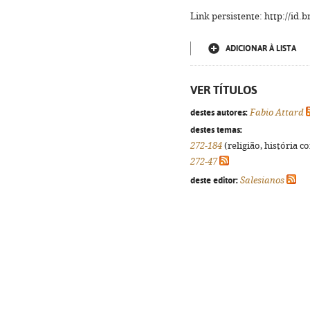
Link persistente: http://id
ADICIONAR À LISTA
VER TÍTULOS
destes autores:
Fabio Attard
destes temas:
272-184
(religião, história c
272-47
deste editor:
Salesianos