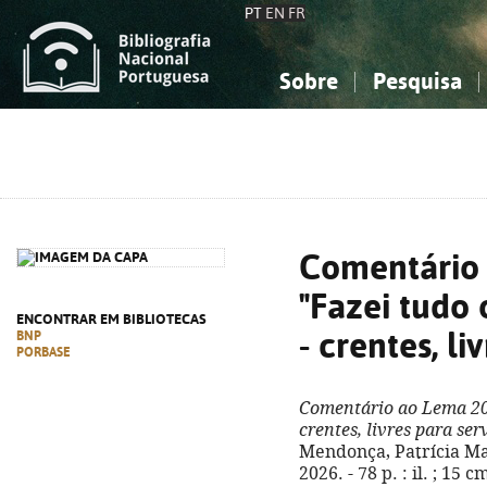
PT
EN
FR
Sobre
Pesquisa
Sobre a Bibliografia Nacional
Simples
Conhecimento, Informação...
Conhecimento, Informação...
Combinada
A
Ciências sociais...
Ciências sociais...
Arte, desporto...
Arte, desporto...
Comentário
"Fazei tudo 
ENCONTRAR EM BIBLIOTECAS
- crentes, li
BNP
PORBASE
Comentário ao Lema 202
crentes, livres para ser
Mendonça, Patrícia Made
2026. - 78 p. : il. ; 15