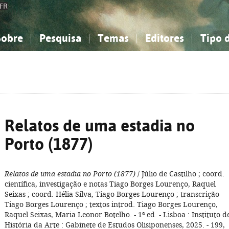
FR
Sobre
Pesquisa
Temas
Editores
Tipo 
obre a Bibliografia Nacional
imples
onhecimento, Informação...
onhecimento, Informação...
Combinada
A minha lista
Como utilizar
Filosofia, psicologia...
Filosofia, psicologia...
Perguntas frequente
iências sociais...
iências sociais...
Ciências exatas e naturais...
Ciências exatas e naturais...
rte, desporto...
rte, desporto...
Literatura, linguística...
Literatura, linguística...
Relatos de uma estadia no
Porto (1877)
Relatos de uma estadia no Porto (1877)
/ Júlio de Castilho ; coord.
científica, investigação e notas Tiago Borges Lourenço, Raquel
Seixas ; coord. Hélia Silva, Tiago Borges Lourenço ; transcrição
Tiago Borges Lourenço ; textos introd. Tiago Borges Lourenço,
Raquel Seixas, Maria Leonor Botelho. - 1ª ed. - Lisboa : Instituto d
História da Arte : Gabinete de Estudos Olisiponenses, 2025. - 199,