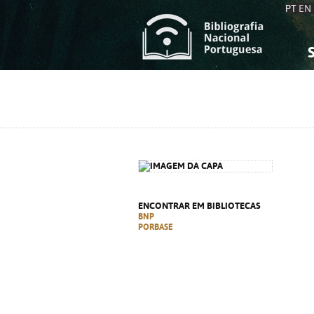
PT
EN
S
S
C
C
C
C
A
A
ENCONTRAR EM BIBLIOTECAS
BNP
PORBASE