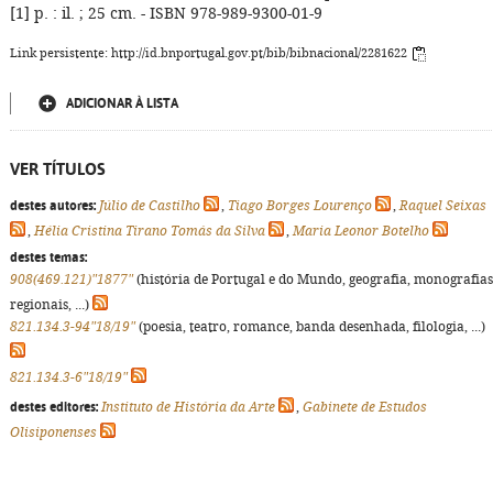
[1] p. : il. ; 25 cm. - ISBN 978-989-9300-01-9
Link persistente: http://id.bnportugal.gov.pt/bib/bibnacional/2281622
ADICIONAR À LISTA
VER TÍTULOS
destes autores:
Júlio de Castilho
,
Tiago Borges Lourenço
,
Raquel Seixas
,
Hélia Cristina Tirano Tomás da Silva
,
Maria Leonor Botelho
destes temas:
908(469.121)"1877"
(história de Portugal e do Mundo, geografia, monografias
regionais, ...)
821.134.3-94"18/19"
(poesia, teatro, romance, banda desenhada, filologia, ...)
821.134.3-6"18/19"
destes editores:
Instituto de História da Arte
,
Gabinete de Estudos
Olisiponenses