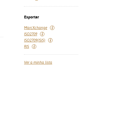
Exportar
MarcXchange
ISO2709
ISO2709(ISIS)
RIS
Ver a minha lista