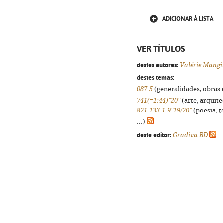
ADICIONAR À LISTA
VER TÍTULOS
destes autores:
Valérie Mangi
destes temas:
087.5
(generalidades, obras d
741(=1:44)"20"
(arte, arquite
821.133.1-9"19/20"
(poesia, t
...)
deste editor:
Gradiva BD