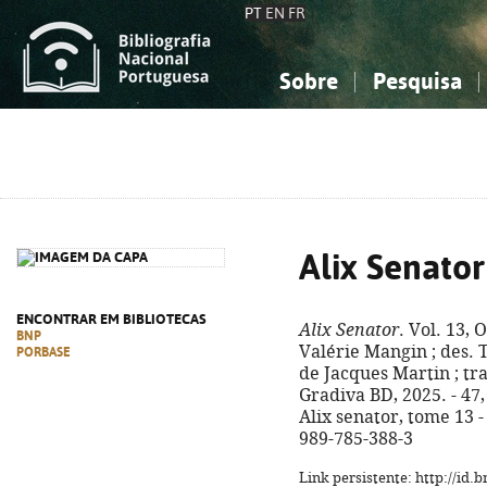
PT
EN
FR
Sobre
Pesquisa
Sobre a Bibliografia Nacional
Simples
Conhecimento, Informação...
Conhecimento, Informação...
Combinada
A
Ciências sociais...
Ciências sociais...
Arte, desporto...
Arte, desporto...
Alix Senator
ENCONTRAR EM BIBLIOTECAS
Alix Senator
. Vol. 13,
BNP
Valérie Mangin ; des.
PORBASE
de Jacques Martin ; trad
Gradiva BD, 2025. - 47, [
Alix senator, tome 13 
989-785-388-3
Link persistente: http://id