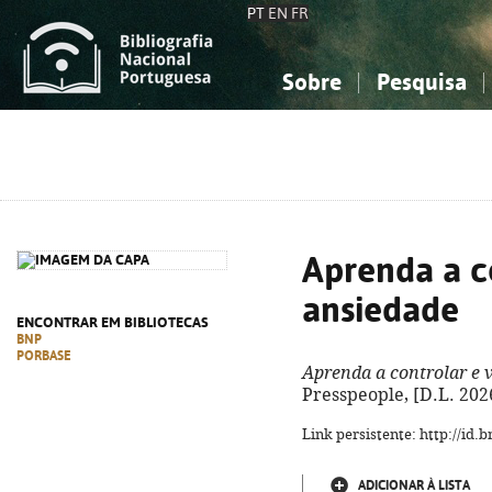
PT
EN
FR
Sobre
Pesquisa
Sobre a Bibliografia Nacional
Simples
Conhecimento, Informação...
Conhecimento, Informação...
Combinada
A
Ciências sociais...
Ciências sociais...
Arte, desporto...
Arte, desporto...
Aprenda a c
ansiedade
ENCONTRAR EM BIBLIOTECAS
BNP
PORBASE
Aprenda a controlar e 
Presspeople, [D.L. 2026]
Link persistente: http://id
ADICIONAR À LISTA