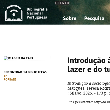
PT
EN
FR
Sobre
Pesquisa
Sobre a Bibliografia Nacional
Simples
Conhecimento, Informação...
Conhecimento, Informação...
Combinada
A
Ciências sociais...
Ciências sociais...
Arte, desporto...
Arte, desporto...
Introdução 
lazer e do t
ENCONTRAR EM BIBLIOTECAS
BNP
PORBASE
Introdução à sociologia
Marques, Teresa Rodrig
: Sílabo, 2025. - 173 p.
Link persistente: http://id