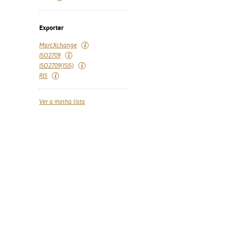
Exportar
MarcXchange
ISO2709
ISO2709(ISIS)
RIS
Ver a minha lista