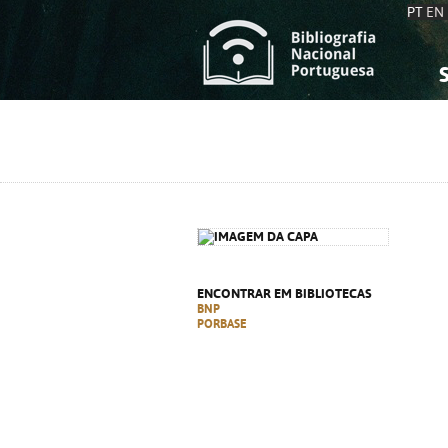
PT
EN
S
S
C
C
C
C
A
A
ENCONTRAR EM BIBLIOTECAS
BNP
PORBASE