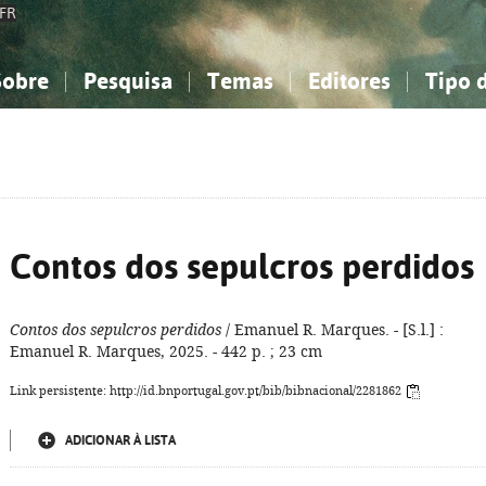
FR
Sobre
Pesquisa
Temas
Editores
Tipo 
obre a Bibliografia Nacional
imples
onhecimento, Informação...
onhecimento, Informação...
Combinada
A minha lista
Como utilizar
Filosofia, psicologia...
Filosofia, psicologia...
Perguntas frequente
iências sociais...
iências sociais...
Ciências exatas e naturais...
Ciências exatas e naturais...
rte, desporto...
rte, desporto...
Literatura, linguística...
Literatura, linguística...
Contos dos sepulcros perdidos
Contos dos sepulcros perdidos
/ Emanuel R. Marques. - [S.l.] :
Emanuel R. Marques, 2025. - 442 p. ; 23 cm
Link persistente: http://id.bnportugal.gov.pt/bib/bibnacional/2281862
ADICIONAR À LISTA