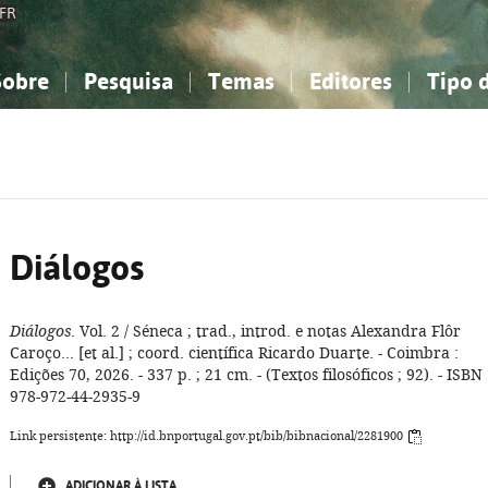
FR
Sobre
Pesquisa
Temas
Editores
Tipo 
obre a Bibliografia Nacional
imples
onhecimento, Informação...
onhecimento, Informação...
Combinada
A minha lista
Como utilizar
Filosofia, psicologia...
Filosofia, psicologia...
Perguntas frequente
iências sociais...
iências sociais...
Ciências exatas e naturais...
Ciências exatas e naturais...
rte, desporto...
rte, desporto...
Literatura, linguística...
Literatura, linguística...
Diálogos
Diálogos
. Vol. 2 / Séneca ; trad., introd. e notas Alexandra Flôr
Caroço... [et al.] ; coord. científica Ricardo Duarte. - Coimbra :
Edições 70, 2026. - 337 p. ; 21 cm. - (Textos filosóficos ; 92). - ISBN
978-972-44-2935-9
Link persistente: http://id.bnportugal.gov.pt/bib/bibnacional/2281900
ADICIONAR À LISTA