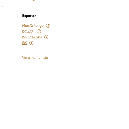
Exportar
MarcXchange
ISO2709
ISO2709(ISIS)
RIS
Ver a minha lista