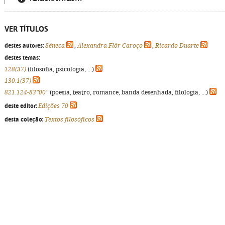
VER TÍTULOS
destes autores:
Séneca
,
Alexandra Flôr Caroço
,
Ricardo Duarte
destes temas:
128(37)
(filosofia, psicologia, ...)
130.1(37)
821.124-83"00"
(poesia, teatro, romance, banda desenhada, filologia, ...)
deste editor:
Edições 70
desta coleção:
Textos filosóficos