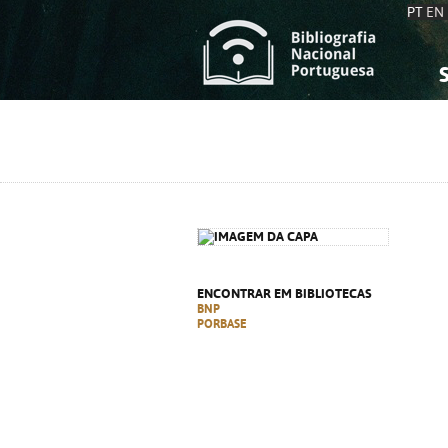
PT
EN
S
S
C
C
C
C
A
A
ENCONTRAR EM BIBLIOTECAS
BNP
PORBASE