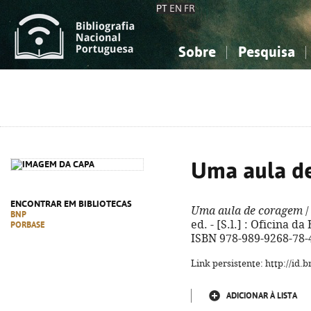
PT
EN
FR
Sobre
Pesquisa
Sobre a Bibliografia Nacional
Simples
Conhecimento, Informação...
Conhecimento, Informação...
Combinada
A
Ciências sociais...
Ciências sociais...
Arte, desporto...
Arte, desporto...
Uma aula d
ENCONTRAR EM BIBLIOTECAS
Uma aula de coragem
/
BNP
ed. - [S.l.] : Oficina da E
PORBASE
ISBN 978-989-9268-78-
Link persistente: http://id
ADICIONAR À LISTA