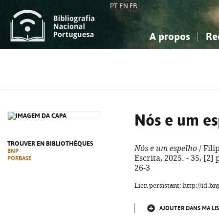
PT
EN
FR
A propos
Re
La Bibliographie Nationale
Simple
Connaissance, Information...
Connaissance, Information...
Avancée
Mes 
Sciences sociales...
Sciences sociales...
Arts, sport...
Arts, sport...
Nós e um es
TROUVER EN BIBLIOTHÈQUES
Nós e um espelho
/ Fili
BNP
Escrita, 2025. - 35, [2] 
PORBASE
26-3
Lien persistant: http://id.
AJOUTER DANS MA LIS