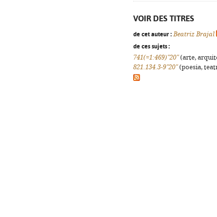
VOIR DES TITRES
de cet auteur :
Beatriz Brajal
de ces sujets :
741(=1:469)"20"
(arte, arquit
821.134.3-9"20"
(poesia, teat