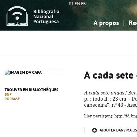
PT
EN
FR
A propos
Re
La Bibliographie Nationale
Simple
Connaissance, Information...
Connaissance, Information...
Avancée
Mes 
Sciences sociales...
Sciences sociales...
Arts, sport...
Arts, sport...
A cada sete
TROUVER EN BIBLIOTHÈQUES
A cada sete ondas
/ Beat
BNP
p. : todo il. ; 23 cm. 
PORBASE
cabeceira", nº 43 - As
Lien persistant: http://id.
AJOUTER DANS MA LIS