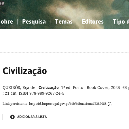
FR
Sobre
Pesquisa
Temas
Editores
Tipo 
obre a Bibliografia Nacional
imples
onhecimento, Informação...
onhecimento, Informação...
Combinada
A minha lista
Como utilizar
Filosofia, psicologia...
Filosofia, psicologia...
Perguntas frequente
iências sociais...
iências sociais...
Ciências exatas e naturais...
Ciências exatas e naturais...
rte, desporto...
rte, desporto...
Literatura, linguística...
Literatura, linguística...
Civilização
QUEIRÓS, Eça de -
Civilização
. 1ª ed. Porto : Book Cover, 2025. 65 
; 21 cm. ISBN 978-989-9267-24-4
Link persistente: http://id.bnportugal.gov.pt/bib/bibnacional/2282083
ADICIONAR À LISTA