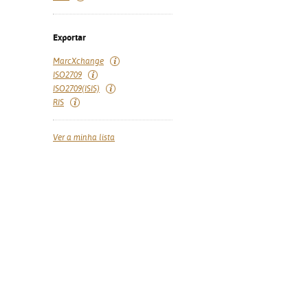
Exportar
MarcXchange
ISO2709
ISO2709(ISIS)
RIS
Ver a minha lista