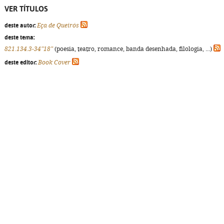
VER TÍTULOS
deste autor:
Eça de Queirós
deste tema:
821.134.3-34"18"
(poesia, teatro, romance, banda desenhada, filologia, ...)
deste editor:
Book Cover