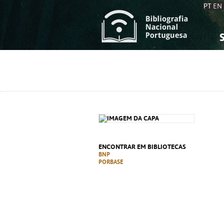
PT
EN
S
S
C
C
C
C
A
A
ENCONTRAR EM BIBLIOTECAS
BNP
PORBASE