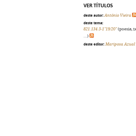
VER TÍTULOS
deste autor:
António Vieira
deste tema:
821.134.3-1"19/20"
(poesia, t
...)
deste editor:
Mariposa Azual