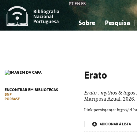
PT
EN
FR
Sobre
Pesquisa
Sobre a Bibliografia Nacional
Simples
Conhecimento, Informação...
Conhecimento, Informação...
Combinada
A
Ciências sociais...
Ciências sociais...
Arte, desporto...
Arte, desporto...
Erato
ENCONTRAR EM BIBLIOTECAS
Erato
: mythos & logos
BNP
Mariposa Azual, 2026. - 
PORBASE
Link persistente: http://id
ADICIONAR À LISTA