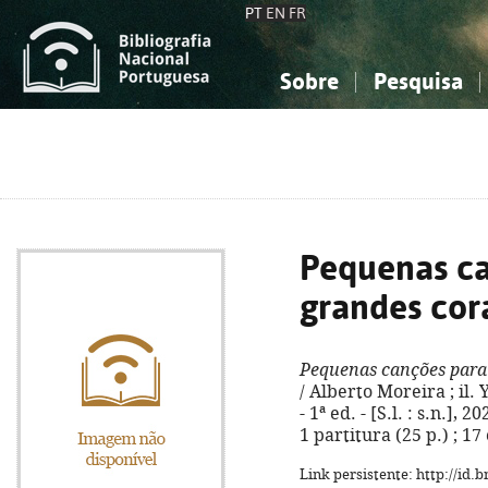
PT
EN
FR
Sobre
Pesquisa
Sobre a Bibliografia Nacional
Simples
Conhecimento, Informação...
Conhecimento, Informação...
Combinada
A
Ciências sociais...
Ciências sociais...
Arte, desporto...
Arte, desporto...
Pequenas c
grandes cor
Pequenas canções para
/ Alberto Moreira ; il.
- 1ª ed. - [S.l. : s.n.],
1 partitura (25 p.) ; 1
Link persistente: http://id