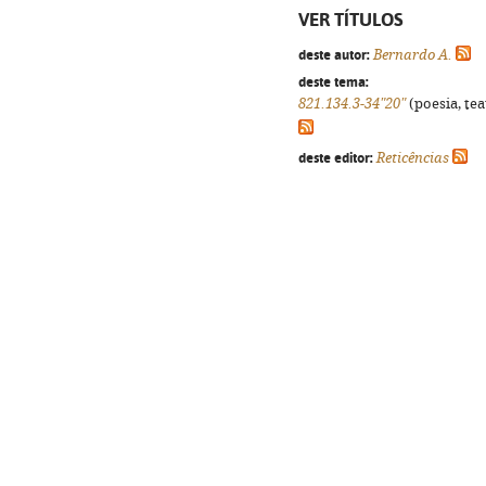
VER TÍTULOS
deste autor:
Bernardo A.
deste tema:
821.134.3-34"20"
(poesia, tea
deste editor:
Reticências