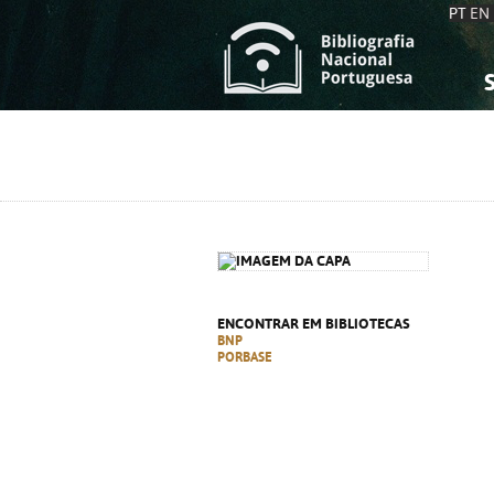
PT
EN
S
S
C
C
C
C
A
A
ENCONTRAR EM BIBLIOTECAS
BNP
PORBASE