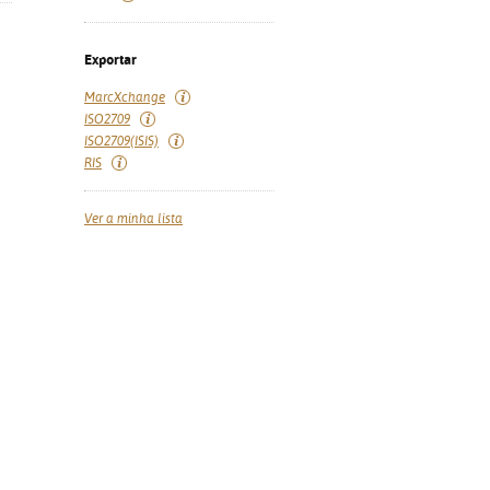
Exportar
MarcXchange
ISO2709
ISO2709(ISIS)
RIS
Ver a minha lista