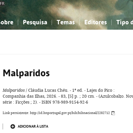
FR
Sobre
Pesquisa
Temas
Editores
Tipo 
obre a Bibliografia Nacional
imples
onhecimento, Informação...
onhecimento, Informação...
Combinada
A minha lista
Como utilizar
Filosofia, psicologia...
Filosofia, psicologia...
Perguntas frequente
iências sociais...
iências sociais...
Ciências exatas e naturais...
Ciências exatas e naturais...
rte, desporto...
rte, desporto...
Literatura, linguística...
Literatura, linguística...
Malparidos
Malparidos
/ Cláudia Lucas Chéu. - 1ª ed. - Lajes do Pico :
Companhia das Ilhas, 2026. - 83, [5] p. ; 20 cm. - (Azulcobalto. No
série : Ficções ; 2). - ISBN 978-989-9154-92-6
Link persistente: http://id.bnportugal.gov.pt/bib/bibnacional/2282712
ADICIONAR À LISTA