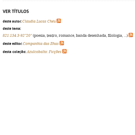
VER TÍTULOS
deste autor:
Cláudia Lucas Chéu
deste tema:
821.134.3-92"20"
(poesia, teatro, romance, banda desenhada, filologia, ...)
deste editor:
Companhia das Ilhas
desta coleção:
Azulcobalto: Ficções