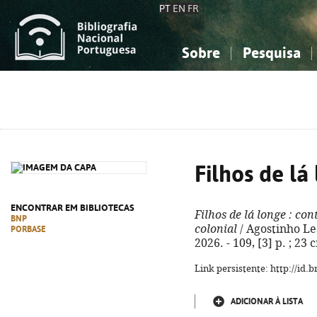
PT
EN
FR
Sobre
Pesquisa
Sobre a Bibliografia Nacional
Simples
Conhecimento, Informação...
Conhecimento, Informação...
Combinada
A
Ciências sociais...
Ciências sociais...
Arte, desporto...
Arte, desporto...
Filhos de lá
ENCONTRAR EM BIBLIOTECAS
Filhos de lá longe
: con
BNP
colonial
/ Agostinho Lea
PORBASE
2026. - 109, [3] p. ; 23
Link persistente: http://id
ADICIONAR À LISTA