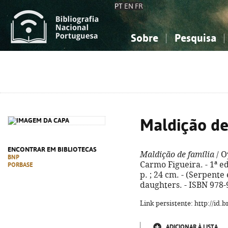
PT
EN
FR
Sobre
Pesquisa
Sobre a Bibliografia Nacional
Simples
Conhecimento, Informação...
Conhecimento, Informação...
Combinada
A
Ciências sociais...
Ciências sociais...
Arte, desporto...
Arte, desporto...
Maldição de
ENCONTRAR EM BIBLIOTECAS
Maldição de família
/ O
BNP
Carmo Figueira. - 1ª ed.
PORBASE
p. ; 24 cm. - (Serpente
daughters. - ISBN 978-
Link persistente: http://id
ADICIONAR À LISTA