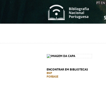
PT
EN
S
S
C
C
C
C
A
A
ENCONTRAR EM BIBLIOTECAS
BNP
PORBASE