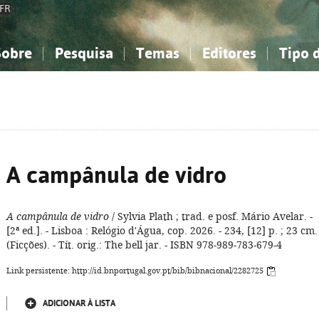
FR
Sobre
Pesquisa
Temas
Editores
Tipo 
obre a Bibliografia Nacional
imples
onhecimento, Informação...
onhecimento, Informação...
Combinada
A minha lista
Como utilizar
Filosofia, psicologia...
Filosofia, psicologia...
Perguntas frequente
iências sociais...
iências sociais...
Ciências exatas e naturais...
Ciências exatas e naturais...
rte, desporto...
rte, desporto...
Literatura, linguística...
Literatura, linguística...
A campânula de vidro
A campânula de vidro
/ Sylvia Plath ; trad. e posf. Mário Avelar. -
[2ª ed.]. - Lisboa : Relógio d'Água, cop. 2026. - 234, [12] p. ; 23 cm. 
(Ficções). - Tít. orig.: The bell jar. - ISBN 978-989-783-679-4
Link persistente: http://id.bnportugal.gov.pt/bib/bibnacional/2282725
ADICIONAR À LISTA