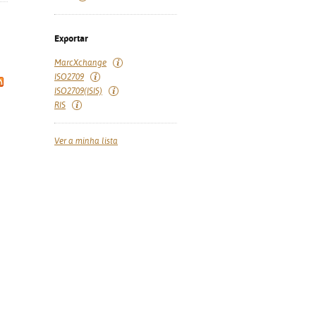
Exportar
MarcXchange
ISO2709
ISO2709(ISIS)
RIS
Ver a minha lista