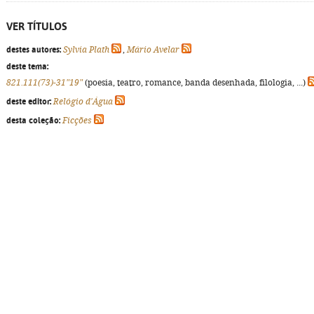
VER TÍTULOS
destes autores:
Sylvia Plath
,
Mário Avelar
deste tema:
821.111(73)-31"19"
(poesia, teatro, romance, banda desenhada, filologia, ...)
deste editor:
Relógio d'Água
desta coleção:
Ficções