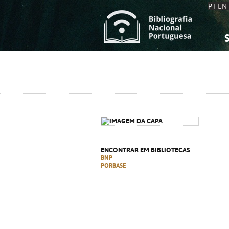
PT
EN
S
S
C
C
C
C
A
A
ENCONTRAR EM BIBLIOTECAS
BNP
PORBASE