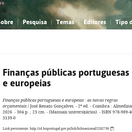
FR
Sobre
Pesquisa
Temas
Editores
Tipo 
obre a Bibliografia Nacional
imples
onhecimento, Informação...
onhecimento, Informação...
Combinada
A minha lista
Como utilizar
Filosofia, psicologia...
Filosofia, psicologia...
Perguntas frequente
iências sociais...
iências sociais...
Ciências exatas e naturais...
Ciências exatas e naturais...
rte, desporto...
rte, desporto...
Literatura, linguística...
Literatura, linguística...
Finanças públicas portuguesas
e europeias
Finanças públicas portuguesas e europeias
: as novas regras
orçamentais
/ José Renato Gonçalves. - 2ª ed. - Coimbra : Almedina
2026. - 304 p. ; 23 cm. - (Manuais universitários). - ISBN 978-989-4
3139-0
Link persistente: http://id.bnportugal.gov.pt/bib/bibnacional/2282730