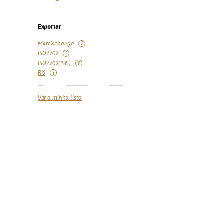
Exportar
MarcXchange
ISO2709
ISO2709(ISIS)
RIS
Ver a minha lista