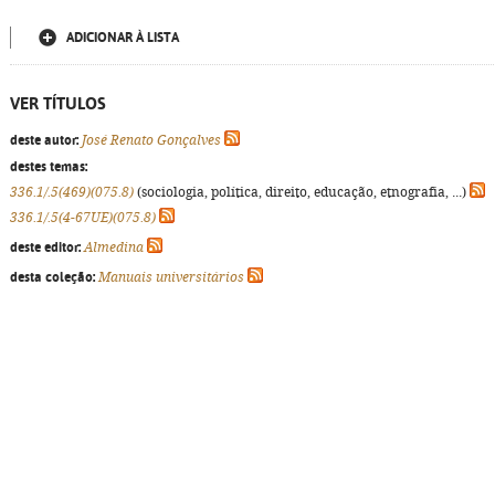
ADICIONAR À LISTA
VER TÍTULOS
deste autor:
José Renato Gonçalves
destes temas:
336.1/.5(469)(075.8)
(sociologia, política, direito, educação, etnografia, ...)
336.1/.5(4-67UE)(075.8)
deste editor:
Almedina
desta coleção:
Manuais universitários