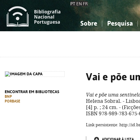
PT
EN
FR
Sobre
Pesquisa
Sobre a Bibliografia Nacional
Simples
Conhecimento, Informação...
Conhecimento, Informação...
Combinada
A
Ciências sociais...
Ciências sociais...
Arte, desporto...
Arte, desporto...
Vai e põe u
ENCONTRAR EM BIBLIOTECAS
Vai e põe uma sentinel
BNP
Helena Sobral. - Lisboa
PORBASE
[4] p. ; 24 cm. - (Ficçõe
ISBN 978-989-783-675-
Link persistente: http://id
ADICIONAR À LISTA