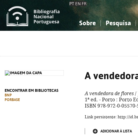
PT
EN
FR
Sobre
Pesquisa
Sobre a Bibliografia Nacional
Simples
Conhecimento, Informação...
Conhecimento, Informação...
Combinada
A
Ciências sociais...
Ciências sociais...
Arte, desporto...
Arte, desporto...
A vendedora
ENCONTRAR EM BIBLIOTECAS
A vendedora de flores
/
BNP
1ª ed. - Porto : Porto Edi
PORBASE
ISBN 978-972-0-05570-
Link persistente: http://id
ADICIONAR À LISTA