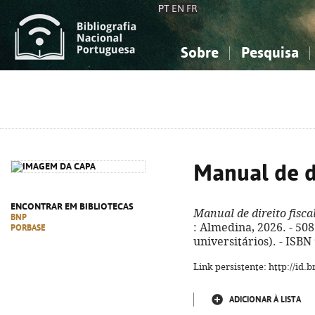
PT
EN
FR
Sobre
Pesquisa
Sobre a Bibliografia Nacional
Simples
Conhecimento, Informação...
Conhecimento, Informação...
Combinada
A
Ciências sociais...
Ciências sociais...
Arte, desporto...
Arte, desporto...
Manual de di
ENCONTRAR EM BIBLIOTECAS
Manual de direito fisca
BNP
: Almedina, 2026. - 508
PORBASE
universitários). - ISB
Link persistente: http://id
ADICIONAR À LISTA