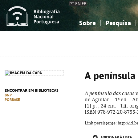
PT
EN
FR
Sobre
Pesquisa
Sobre a Bibliografia Nacional
Simples
Conhecimento, Informação...
Conhecimento, Informação...
Combinada
A
Ciências sociais...
Ciências sociais...
Arte, desporto...
Arte, desporto...
A península 
ENCONTRAR EM BIBLIOTECAS
A península das casas 
BNP
de Aguilar. - 1ª ed. - A
PORBASE
[1] p. ; 24 cm. - Tít. or
ISBN 978-972-20-8755-
Link persistente: http://id
ADICIONAR À LISTA