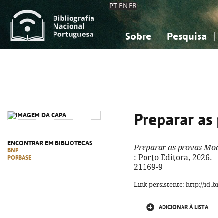
PT
EN
FR
Sobre
Pesquisa
Sobre a Bibliografia Nacional
Simples
Conhecimento, Informação...
Conhecimento, Informação...
Combinada
A
Ciências sociais...
Ciências sociais...
Arte, desporto...
Arte, desporto...
Preparar as
ENCONTRAR EM BIBLIOTECAS
Preparar as provas Mo
BNP
: Porto Editora, 2026. - 
PORBASE
21169-9
Link persistente: http://id
ADICIONAR À LISTA