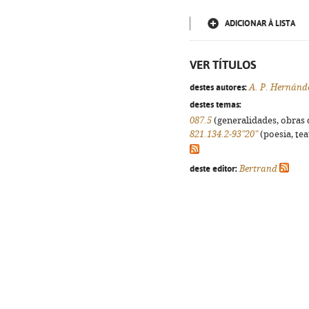
ADICIONAR À LISTA
VER TÍTULOS
destes autores:
A. P. Hernánd
destes temas:
087.5
(generalidades, obras d
821.134.2-93"20"
(poesia, tea
deste editor:
Bertrand