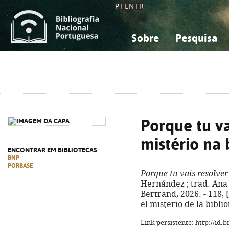
PT
EN
FR
Sobre
Pesquisa
Sobre a Bibliografia Nacional
Simples
Conhecimento, Informação...
Conhecimento, Informação...
Combinada
A
Ciências sociais...
Ciências sociais...
Arte, desporto...
Arte, desporto...
Porque tu v
mistério na 
ENCONTRAR EM BIBLIOTECAS
BNP
PORBASE
Porque tu vais resolver
Hernández ; trad. Ana Ri
Bertrand, 2026. - 118, [2
el misterio de la bibli
Link persistente: http://id