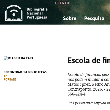
PT
EN
FR
Sobre
Pesquisa
Sobre a Bibliografia Nacional
Simples
Conhecimento, Informação...
Conhecimento, Informação...
Combinada
A
Ciências sociais...
Ciências sociais...
Arte, desporto...
Arte, desporto...
Escola de fi
ENCONTRAR EM BIBLIOTECAS
Escola de finanças pess
BNP
nos podem mudar a cart
PORBASE
Matos ; pref. Pedro And
Contraponto, 2026. - 222
666-424-4
Link persistente: http://id