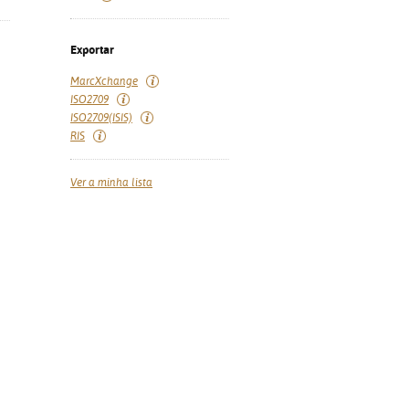
Exportar
MarcXchange
ISO2709
ISO2709(ISIS)
RIS
Ver a minha lista