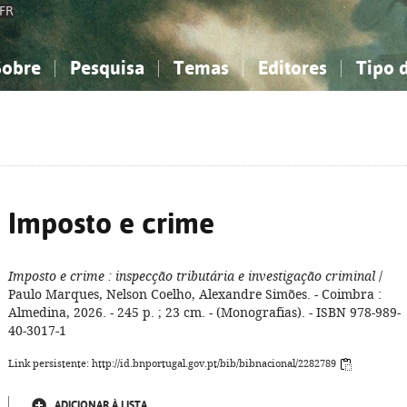
FR
Sobre
Pesquisa
Temas
Editores
Tipo 
obre a Bibliografia Nacional
imples
onhecimento, Informação...
onhecimento, Informação...
Combinada
A minha lista
Como utilizar
Filosofia, psicologia...
Filosofia, psicologia...
Perguntas frequente
iências sociais...
iências sociais...
Ciências exatas e naturais...
Ciências exatas e naturais...
rte, desporto...
rte, desporto...
Literatura, linguística...
Literatura, linguística...
Imposto e crime
Imposto e crime
: inspecção tributária e investigação criminal
/
Paulo Marques, Nelson Coelho, Alexandre Simões. - Coimbra :
Almedina, 2026. - 245 p. ; 23 cm. - (Monografias). - ISBN 978-989-
40-3017-1
Link persistente: http://id.bnportugal.gov.pt/bib/bibnacional/2282789
ADICIONAR À LISTA