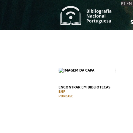
PT
EN
S
S
C
C
C
C
A
A
ENCONTRAR EM BIBLIOTECAS
BNP
PORBASE