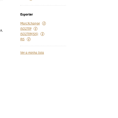
Exportar
MarcXchange
ISO2709
ia,
ISO2709(ISIS)
RIS
Ver a minha lista