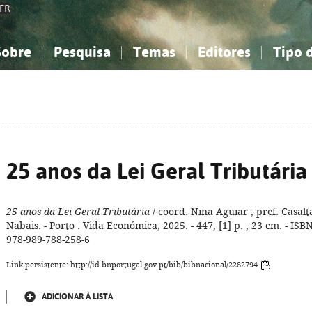
FR
Sobre
Pesquisa
Temas
Editores
Tipo 
obre a Bibliografia Nacional
imples
onhecimento, Informação...
onhecimento, Informação...
Combinada
A minha lista
Como utilizar
Filosofia, psicologia...
Filosofia, psicologia...
Perguntas frequente
iências sociais...
iências sociais...
Ciências exatas e naturais...
Ciências exatas e naturais...
rte, desporto...
rte, desporto...
Literatura, linguística...
Literatura, linguística...
25 anos da Lei Geral Tributária
25 anos da Lei Geral Tributária
/ coord. Nina Aguiar ; pref. Casalt
Nabais. - Porto : Vida Económica, 2025. - 447, [1] p. ; 23 cm. - ISB
978-989-788-258-6
Link persistente: http://id.bnportugal.gov.pt/bib/bibnacional/2282794
ADICIONAR À LISTA