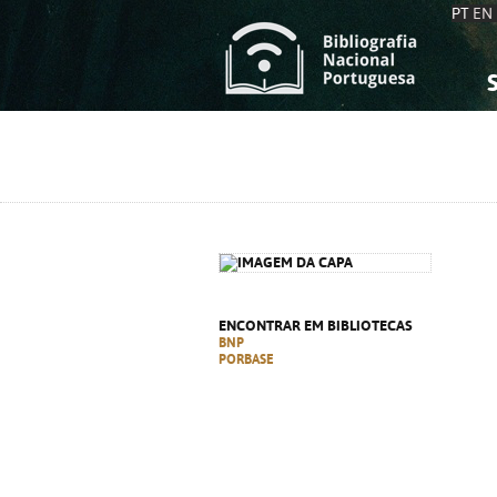
PT
EN
S
S
C
C
C
C
A
A
ENCONTRAR EM BIBLIOTECAS
BNP
PORBASE