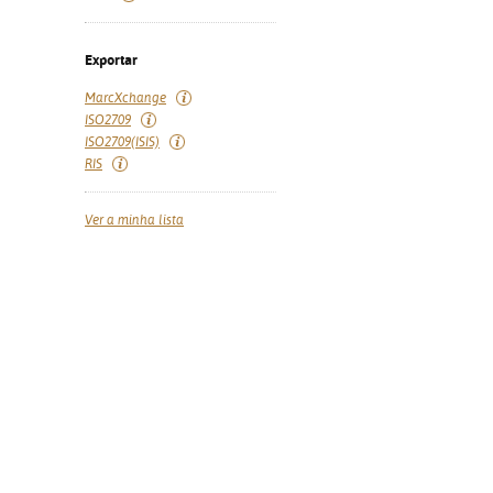
Exportar
MarcXchange
ISO2709
ISO2709(ISIS)
RIS
Ver a minha lista