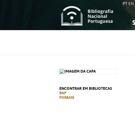
PT
EN
S
S
C
C
C
C
A
A
ENCONTRAR EM BIBLIOTECAS
BNP
PORBASE