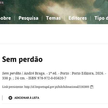
FR
Sobre
Pesquisa
Temas
Editores
Tipo 
obre a Bibliografia Nacional
imples
onhecimento, Informação...
onhecimento, Informação...
Combinada
A minha lista
Como utilizar
Filosofia, psicologia...
Filosofia, psicologia...
Perguntas frequente
iências sociais...
iências sociais...
Ciências exatas e naturais...
Ciências exatas e naturais...
rte, desporto...
rte, desporto...
Literatura, linguística...
Literatura, linguística...
Sem perdão
Sem perdão
/ André Braga. - 1ª ed. - Porto : Porto Editora, 2026. -
338 p. ; 24 cm. - ISBN 978-972-0-05620-7
Link persistente: http://id.bnportugal.gov.pt/bib/bibnacional/2282805
ADICIONAR À LISTA