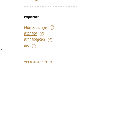
Exportar
MarcXchange
ISO2709
ISO2709(ISIS)
RIS
.)
Ver a minha lista