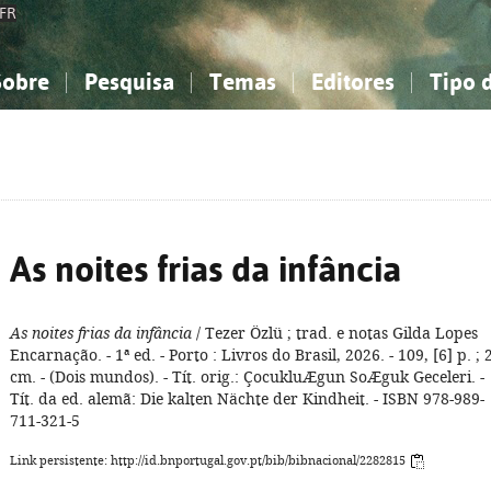
FR
Sobre
Pesquisa
Temas
Editores
Tipo 
obre a Bibliografia Nacional
imples
onhecimento, Informação...
onhecimento, Informação...
Combinada
A minha lista
Como utilizar
Filosofia, psicologia...
Filosofia, psicologia...
Perguntas frequente
iências sociais...
iências sociais...
Ciências exatas e naturais...
Ciências exatas e naturais...
rte, desporto...
rte, desporto...
Literatura, linguística...
Literatura, linguística...
As noites frias da infância
As noites frias da infância
/ Tezer Özlü ; trad. e notas Gilda Lopes
Encarnação. - 1ª ed. - Porto : Livros do Brasil, 2026. - 109, [6] p. ; 
cm. - (Dois mundos). - Tít. orig.: ÇocukluÆgun SoÆguk Geceleri. -
Tít. da ed. alemã: Die kalten Nächte der Kindheit. - ISBN 978-989-
711-321-5
Link persistente: http://id.bnportugal.gov.pt/bib/bibnacional/2282815