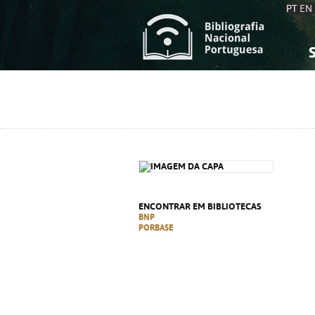
PT
EN
S
S
C
C
C
C
A
A
ENCONTRAR EM BIBLIOTECAS
BNP
PORBASE