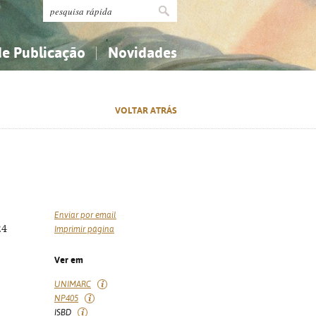
de Publicação
Novidades
s
Religião...
Religião...
VOLTAR ATRÁS
Ciências aplicadas...
Ciências aplicadas...
História, geografia, biografias...
História, geografia, biografias...
Enviar por email
24
Imprimir página
Ver em
UNIMARC
NP405
ISBD