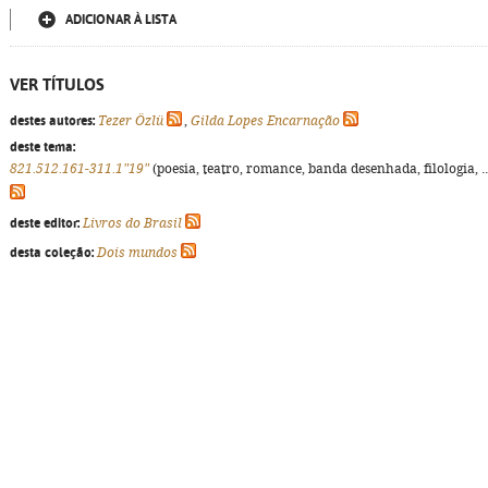
ADICIONAR À LISTA
VER TÍTULOS
destes autores:
Tezer Özlü
,
Gilda Lopes Encarnação
deste tema:
821.512.161-311.1"19"
(poesia, teatro, romance, banda desenhada, filologia, ..
deste editor:
Livros do Brasil
desta coleção:
Dois mundos