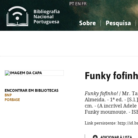
PT
EN
FR
Sobre
Pesquisa
Sobre a Bibliografia Nacional
Simples
Conhecimento, Informação...
Conhecimento, Informação...
Combinada
A
Ciências sociais...
Ciências sociais...
Arte, desporto...
Arte, desporto...
Funky fofinh
ENCONTRAR EM BIBLIOTECAS
Funky fofinho!
/ Mr. Ta
BNP
Almeida. - 1ª ed. - [S.l.]
PORBASE
cm. - (A incrível Adele ;
Funky moumoute. - IS
Link persistente: http://id
ADICIONAR À LISTA