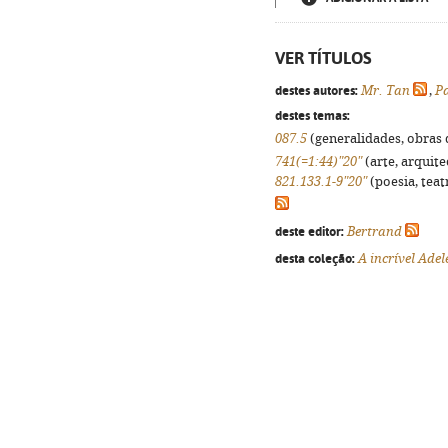
VER TÍTULOS
destes autores:
Mr. Tan
,
P
destes temas:
087.5
(generalidades, obras d
741(=1:44)"20"
(arte, arquite
821.133.1-9"20"
(poesia, teat
deste editor:
Bertrand
desta coleção:
A incrível Adel