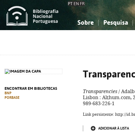
PT
EN
FR
Sobre
Pesquisa
Sobre a Bibliografia Nacional
Simples
Conhecimento, Informação...
Conhecimento, Informação...
Combinada
A
Ciências sociais...
Ciências sociais...
Arte, desporto...
Arte, desporto...
Transparenc
ENCONTRAR EM BIBLIOTECAS
Transparencies
/ Adalbe
BNP
Lisbon : Althum.com, 20
PORBASE
989-683-226-1
Link persistente: http://id
ADICIONAR À LISTA