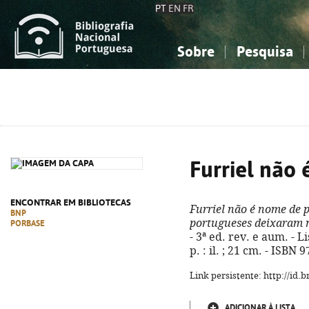
PT
EN
FR
Sobre
Pesquisa
Sobre a Bibliografia Nacional
Simples
Conhecimento, Informação...
Conhecimento, Informação...
Combinada
A
Ciências sociais...
Ciências sociais...
Arte, desporto...
Arte, desporto...
Furriel não
ENCONTRAR EM BIBLIOTECAS
Furriel não é nome de p
BNP
portugueses deixaram 
PORBASE
- 3ª ed. rev. e aum. - L
p. : il. ; 21 cm. - ISBN
Link persistente: http://id
ADICIONAR À LISTA