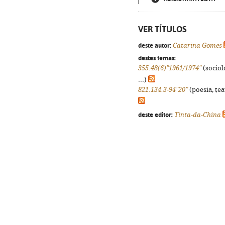
VER TÍTULOS
deste autor:
Catarina Gomes
destes temas:
355.48(6)"1961/1974"
(sociolo
...)
821.134.3-94"20"
(poesia, tea
deste editor:
Tinta-da-China