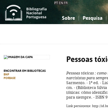
PT
EN
FR
Sobre
Pesquisa
Sobre a Bibliografia Nacional
Simples
Conhecimento, Informação...
Conhecimento, Informação...
Combinada
A
Ciências sociais...
Ciências sociais...
Arte, desporto...
Arte, desporto...
Pessoas tóxi
ENCONTRAR EM BIBLIOTECAS
Pessoas tóxicas
: como i
BNP
narcisistas para sempr
PORBASE
Sarmento. - 1ª ed. - Lis
cm. - (Biblioteca Silvia
tóxicas: cómo identific
para siempre. - ISBN 
Link persistente: http://id