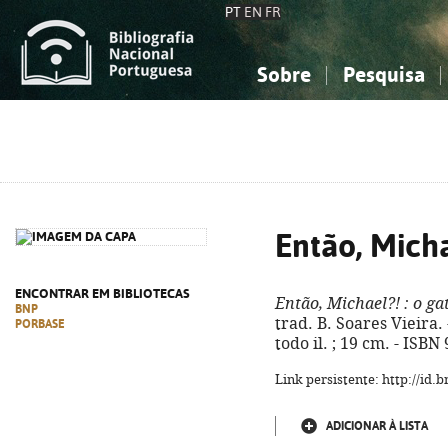
PT
EN
FR
Sobre
Pesquisa
Sobre a Bibliografia Nacional
Simples
Conhecimento, Informação...
Conhecimento, Informação...
Combinada
A
Ciências sociais...
Ciências sociais...
Arte, desporto...
Arte, desporto...
Então, Mich
ENCONTRAR EM BIBLIOTECAS
Então, Michael?!
: o ga
BNP
trad. B. Soares Vieira. -
PORBASE
todo il. ; 19 cm. - ISB
Link persistente: http://id
ADICIONAR À LISTA