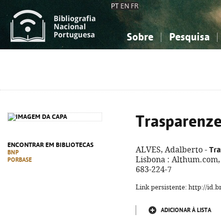
PT
EN
FR
Sobre
Pesquisa
Sobre a Bibliografia Nacional
Simples
Conhecimento, Informação...
Conhecimento, Informação...
Combinada
A
Ciências sociais...
Ciências sociais...
Arte, desporto...
Arte, desporto...
Trasparenz
ENCONTRAR EM BIBLIOTECAS
Tr
ALVES, Adalberto -
BNP
Lisbona : Althum.com, 
PORBASE
683-224-7
Link persistente: http://id
ADICIONAR À LISTA