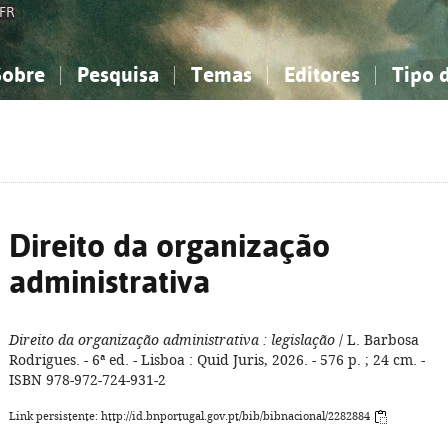
FR
Sobre
Pesquisa
Temas
Editores
Tipo 
obre a Bibliografia Nacional
imples
onhecimento, Informação...
onhecimento, Informação...
Combinada
A minha lista
Como utilizar
Filosofia, psicologia...
Filosofia, psicologia...
Perguntas frequente
iências sociais...
iências sociais...
Ciências exatas e naturais...
Ciências exatas e naturais...
rte, desporto...
rte, desporto...
Literatura, linguística...
Literatura, linguística...
Direito da organização
administrativa
Direito da organização administrativa
: legislação
/ L. Barbosa
Rodrigues. - 6ª ed. - Lisboa : Quid Juris, 2026. - 576 p. ; 24 cm. -
ISBN 978-972-724-931-2
Link persistente: http://id.bnportugal.gov.pt/bib/bibnacional/2282884