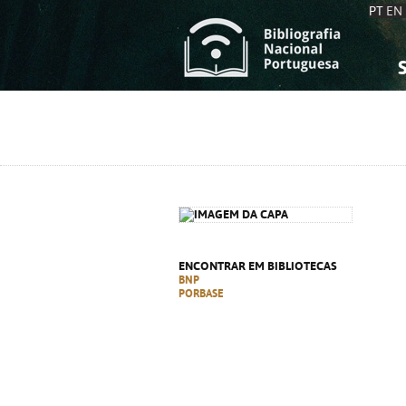
PT
EN
S
S
C
C
C
C
A
A
ENCONTRAR EM BIBLIOTECAS
BNP
PORBASE