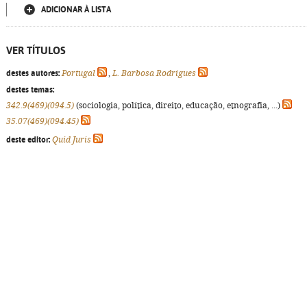
ADICIONAR À LISTA
VER TÍTULOS
destes autores:
Portugal
,
L. Barbosa Rodrigues
destes temas:
342.9(469)(094.5)
(sociologia, política, direito, educação, etnografia, ...)
35.07(469)(094.45)
deste editor:
Quid Juris