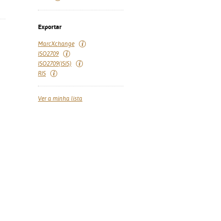
Exportar
MarcXchange
ISO2709
ISO2709(ISIS)
RIS
Ver a minha lista