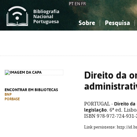
PT
EN
FR
Sobre
Pesquisa
Sobre a Bibliografia Nacional
Simples
Conhecimento, Informação...
Conhecimento, Informação...
Combinada
A
Ciências sociais...
Ciências sociais...
Arte, desporto...
Arte, desporto...
Direito da 
administrati
ENCONTRAR EM BIBLIOTECAS
BNP
PORBASE
Direito da
PORTUGAL -
legislação
. 6ª ed. Lisbo
ISBN 978-972-724-931-
Link persistente: http://id