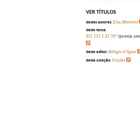
VER TÍTULOS
destes autores:
Elsa Morante
deste tema:
821.131.1-31"19"
(poesia, tea
deste editor:
Relógio d'Água
desta coleção:
Ficções