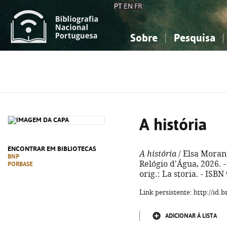
PT
EN
FR
Sobre
Pesquisa
Sobre a Bibliografia Nacional
Simples
Conhecimento, Informação...
Conhecimento, Informação...
Combinada
A
Ciências sociais...
Ciências sociais...
Arte, desporto...
Arte, desporto...
A história
ENCONTRAR EM BIBLIOTECAS
A história
/ Elsa Morante
BNP
Relógio d'Água, 2026. - 5
PORBASE
orig.: La storia. - ISB
Link persistente: http://id
ADICIONAR À LISTA