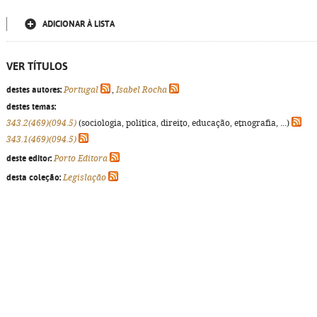
ADICIONAR À LISTA
VER TÍTULOS
destes autores:
Portugal
,
Isabel Rocha
destes temas:
343.2(469)(094.5)
(sociologia, política, direito, educação, etnografia, ...)
343.1(469)(094.5)
deste editor:
Porto Editora
desta coleção:
Legislação