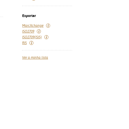
Exportar
MarcXchange
ISO2709
ISO2709(ISIS)
RIS
Ver a minha lista