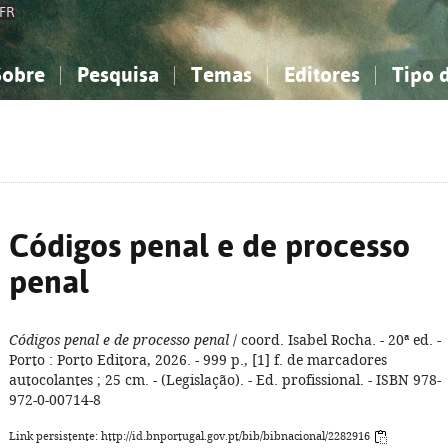
FR
Sobre
Pesquisa
Temas
Editores
Tipo 
obre a Bibliografia Nacional
imples
onhecimento, Informação...
onhecimento, Informação...
Combinada
A minha lista
Como utilizar
Filosofia, psicologia...
Filosofia, psicologia...
Perguntas frequente
iências sociais...
iências sociais...
Ciências exatas e naturais...
Ciências exatas e naturais...
rte, desporto...
rte, desporto...
Literatura, linguística...
Literatura, linguística...
Códigos penal e de processo
penal
Códigos penal e de processo penal
/ coord. Isabel Rocha. - 20ª ed. -
Porto : Porto Editora, 2026. - 999 p., [1] f. de marcadores
autocolantes ; 25 cm. - (Legislação). - Ed. profissional. - ISBN 978-
972-0-00714-8
Link persistente: http://id.bnportugal.gov.pt/bib/bibnacional/2282916