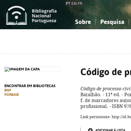
PT
EN
FR
Sobre
Pesquisa
Sobre a Bibliografia Nacional
Simples
Conhecimento, Informação...
Conhecimento, Informação...
Combinada
A
Ciências sociais...
Ciências sociais...
Arte, desporto...
Arte, desporto...
Código de pr
ENCONTRAR EM BIBLIOTECAS
Código de processo civi
BNP
Batalhão. - 11ª ed. - Po
PORBASE
f. de marcadores autoco
profissional. - ISBN 9
Link persistente: http://id
ADICIONAR À LISTA