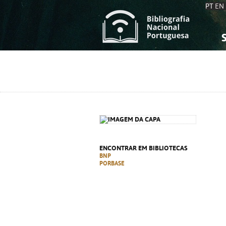
PT
EN
S
S
C
C
C
C
A
A
ENCONTRAR EM BIBLIOTECAS
BNP
PORBASE