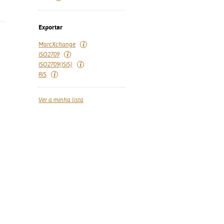
Exportar
MarcXchange
ISO2709
ISO2709(ISIS)
RIS
Ver a minha lista