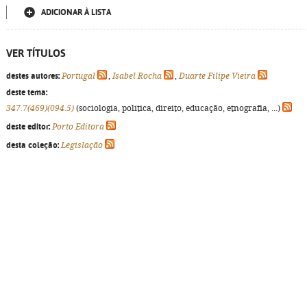
ADICIONAR À LISTA
VER TÍTULOS
destes autores:
Portugal
,
Isabel Rocha
,
Duarte Filipe Vieira
deste tema:
347.7(469)(094.5)
(sociologia, política, direito, educação, etnografia, ...)
deste editor:
Porto Editora
desta coleção:
Legislação