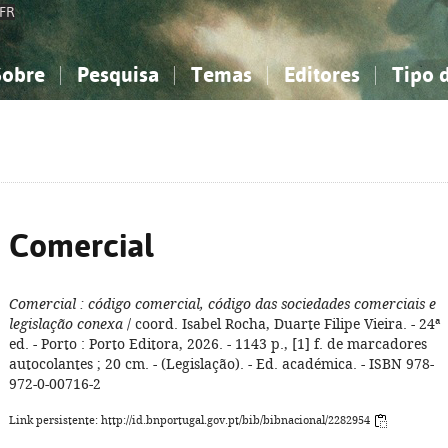
FR
Sobre
Pesquisa
Temas
Editores
Tipo 
obre a Bibliografia Nacional
imples
onhecimento, Informação...
onhecimento, Informação...
Combinada
A minha lista
Como utilizar
Filosofia, psicologia...
Filosofia, psicologia...
Perguntas frequente
iências sociais...
iências sociais...
Ciências exatas e naturais...
Ciências exatas e naturais...
rte, desporto...
rte, desporto...
Literatura, linguística...
Literatura, linguística...
Comercial
Comercial
: código comercial, código das sociedades comerciais e
legislação conexa
/ coord. Isabel Rocha, Duarte Filipe Vieira. - 24ª
ed. - Porto : Porto Editora, 2026. - 1143 p., [1] f. de marcadores
autocolantes ; 20 cm. - (Legislação). - Ed. académica. - ISBN 978-
972-0-00716-2
Link persistente: http://id.bnportugal.gov.pt/bib/bibnacional/2282954