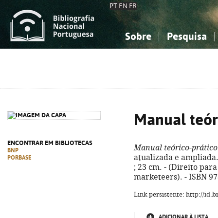
PT
EN
FR
Sobre
Pesquisa
Sobre a Bibliografia Nacional
Simples
Conhecimento, Informação...
Conhecimento, Informação...
Combinada
A
Ciências sociais...
Ciências sociais...
Arte, desporto...
Arte, desporto...
Manual teór
ENCONTRAR EM BIBLIOTECAS
Manual teórico-prático
BNP
atualizada e ampliada.
PORBASE
; 23 cm. - (Direito par
marketeers). - ISBN 9
Link persistente: http://id
ADICIONAR À LISTA