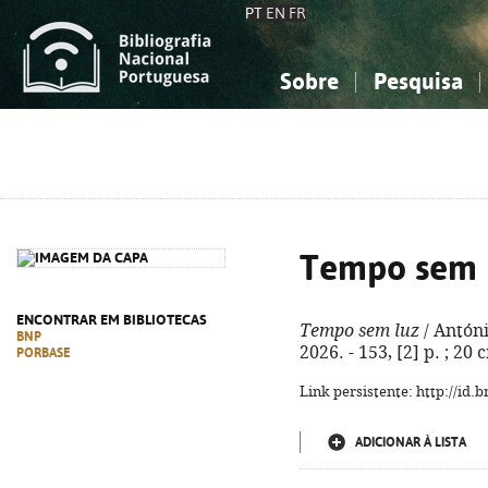
PT
EN
FR
Sobre
Pesquisa
Sobre a Bibliografia Nacional
Simples
Conhecimento, Informação...
Conhecimento, Informação...
Combinada
A
Ciências sociais...
Ciências sociais...
Arte, desporto...
Arte, desporto...
Tempo sem 
ENCONTRAR EM BIBLIOTECAS
Tempo sem luz
/ Antóni
BNP
2026. - 153, [2] p. ; 20 
PORBASE
Link persistente: http://id
ADICIONAR À LISTA