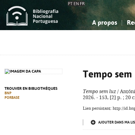
PT
EN
FR
A propos
Re
La Bibliographie Nationale
Simple
Connaissance, Information...
Connaissance, Information...
Avancée
Mes 
Sciences sociales...
Sciences sociales...
Arts, sport...
Arts, sport...
Tempo sem 
TROUVER EN BIBLIOTHÈQUES
Tempo sem luz
/ Antóni
BNP
2026. - 153, [2] p. ; 20 
PORBASE
Lien persistant: http://id.
AJOUTER DANS MA LIS